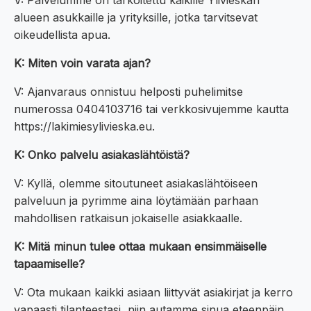
V: Palvelumme on tarkoitettu kaikille Ylivieskan
alueen asukkaille ja yrityksille, jotka tarvitsevat
oikeudellista apua.
K: Miten voin varata ajan?
V: Ajanvaraus onnistuu helposti puhelimitse
numerossa 0404103716 tai verkkosivujemme kautta
https://lakimiesylivieska.eu.
K: Onko palvelu asiakaslähtöistä?
V: Kyllä, olemme sitoutuneet asiakaslähtöiseen
palveluun ja pyrimme aina löytämään parhaan
mahdollisen ratkaisun jokaiselle asiakkaalle.
K: Mitä minun tulee ottaa mukaan ensimmäiselle
tapaamiselle?
V: Ota mukaan kaikki asiaan liittyvät asiakirjat ja kerro
vapaasti tilanteestasi, niin autamme sinua eteenpäin.