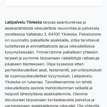
Lakipalvelu Ylivieska
tarjoaa asiantuntevaa ja
asiakaslähtöistä oikeudellista neuvontaa ja palveluita
osoitteessa Valtakatu 3, 84100 Ylivieska. Palvelumme
on suunnattu paikallisille asiakkaille, jotka tarvitsevat
luotettavaa ja ammattitaitoista apua oikeudellisissa
kysymyksissään. Ymmärrämme paikallisen yhteisön
tarpeet ja pyrimme tarjoamaan räätälöityjä ratkaisuja
jokaiseen tilanteeseen. Olipa kyseessä sitten
perheoikeudelliset asiat, testamentit, perunkirjoitukset
tai sopimusoikeudelliset kysymykset, Lakipalvelu
Ylivieska on tukenasi. Tavoitteenamme on tehdä
oikeudellisista asioista mahdollisimman selkeitä ja
helposti lähestyttäviä asiakkaillemme. Olemme
sitoutuneet tarjoamaan korkeatasoista palvelua ja
varmistamaan asiakkaidemme oikeudet. Ota yhteyttä