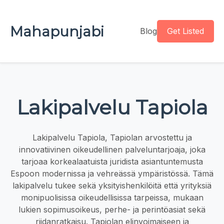
Mahapunjabi
Blog
Get Listed
Lakipalvelu Tapiola
Lakipalvelu Tapiola, Tapiolan arvostettu ja
innovatiivinen oikeudellinen palveluntarjoaja, joka
tarjoaa korkealaatuista juridista asiantuntemusta
Espoon modernissa ja vehreässä ympäristössä. Tämä
lakipalvelu tukee sekä yksityishenkilöitä että yrityksiä
monipuolisissa oikeudellisissa tarpeissa, mukaan
lukien sopimusoikeus, perhe- ja perintöasiat sekä
riidanratkaisu. Tapiolan elinvoimaiseen ja