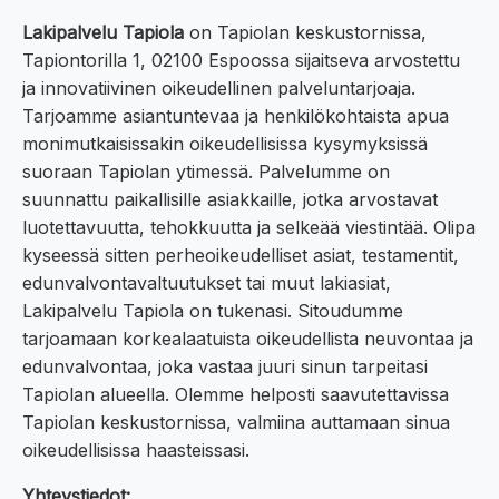
Lakipalvelu Tapiola
on Tapiolan keskustornissa,
Tapiontorilla 1, 02100 Espoossa sijaitseva arvostettu
ja innovatiivinen oikeudellinen palveluntarjoaja.
Tarjoamme asiantuntevaa ja henkilökohtaista apua
monimutkaisissakin oikeudellisissa kysymyksissä
suoraan Tapiolan ytimessä. Palvelumme on
suunnattu paikallisille asiakkaille, jotka arvostavat
luotettavuutta, tehokkuutta ja selkeää viestintää. Olipa
kyseessä sitten perheoikeudelliset asiat, testamentit,
edunvalvontavaltuutukset tai muut lakiasiat,
Lakipalvelu Tapiola on tukenasi. Sitoudumme
tarjoamaan korkealaatuista oikeudellista neuvontaa ja
edunvalvontaa, joka vastaa juuri sinun tarpeitasi
Tapiolan alueella. Olemme helposti saavutettavissa
Tapiolan keskustornissa, valmiina auttamaan sinua
oikeudellisissa haasteissasi.
Yhteystiedot: